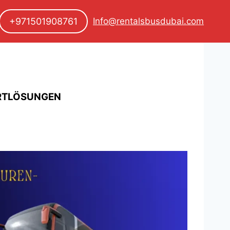
+971501908761
Info@rentalsbusdubai.com
ORTLÖSUNGEN