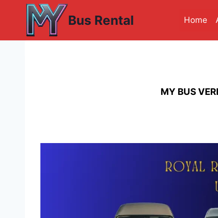
Skip
Bus Rental
to
Home
content
MY BUS VER